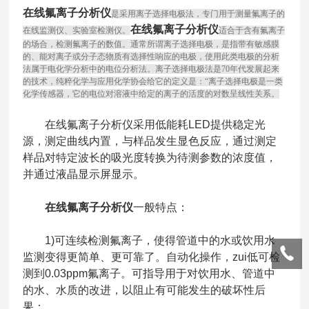
在线氟离子分析仪
是采用离子选择电极法，专门用于测量氟离子的
在线氟离子分析仪
在线监测仪、实验室检测仪。
适合于含有氟离子
的场合，检测氟离子的数值。通常所谓离子选择电极，是指带有敏感膜
的、能对离子或分子态物质有选择性响应的电极，使用此类电极的分析
法属于电化学分析中的电位分析法。离子选择电极法是70年代发展起来
的技术，纯粹化学与应用化学协会给它的定义是：“离子选择电极是一类
化学传感器，它的电位对溶液中给定的离子的活度的对数呈线性关系。
在线氟离子分析仪采用低能耗LED提供稳定光
源，测定曲线内置，与样品发生显色反应，通过测定
样品对特定波长的吸光度转换为待测参数的浓度值，
并通过液晶显示屏显示。
在线氟离子分析仪
一般特点：
1)可连续检测氟离子，使得管道中的水或饮用水
监测变得更简单、更可靠了。自动化操作，zui低可检
测到0.03ppm氟离子。可指导用于对饮用水、管道中
的水、水质的改进，以阻止有可能发生的破坏性后
果；