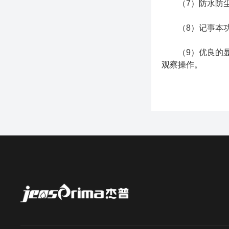
（7）防水防尘设
（8）记事本功
（9）优良的显示
观察操作。