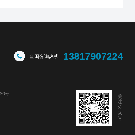
13817907224
全国咨询热线：
90号
关
注
公
众
号