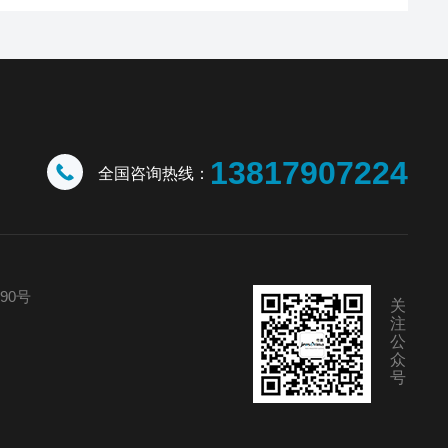
13817907224
全国咨询热线：
90号
关
注
公
众
号