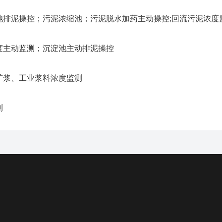
：
排泥操控；污泥浓缩池；污泥脱水加药主动操控;回流污泥浓度
度主动监测；沉淀池主动排泥操控
矿浆、工业浆料浓度监测
测