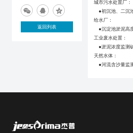
城市污水处置厂
●初沉池、二沉池
给水厂：
返回列表
●沉淀池淤泥高
工业废水处置：
●淤泥浓度监测
天然水体：
●河流含沙量监