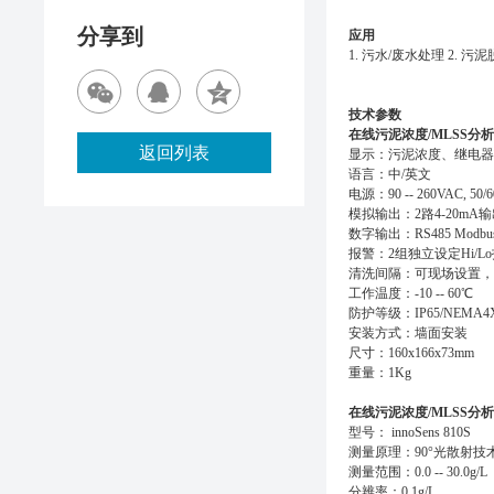
分享到
应用
1. 污水/废水处理 2. 污泥
技术参数
在线污泥浓度/MLSS分
返回列表
显示：污泥浓度、继电
语言：中/英文
电源：90 -- 260VAC, 50/
模拟输出：2路4-20mA输
数字输出：RS485 Modbu
报警：2组独立设定Hi/L
清洗间隔：可现场设置，1
工作温度：-10 -- 60℃
防护等级：IP65/NEMA4
安装方式：墙面安装
尺寸：160x166x73mm
重量：1Kg
在线污泥浓度/MLSS分
型号： innoSens 810S
测量原理：90°光散射技
测量范围：0.0 -- 30.0g/L
分辨率：0.1g/L