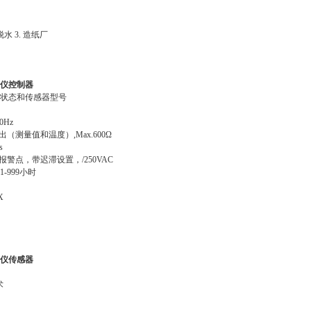
脱水 3. 造纸厂
析仪
控制器
器状态和传感器型号
60Hz
出（测量值和温度）,Max.600Ω
s
o报警点，带迟滞设置，/250VAC
-999小时
X
析仪
传感器
术