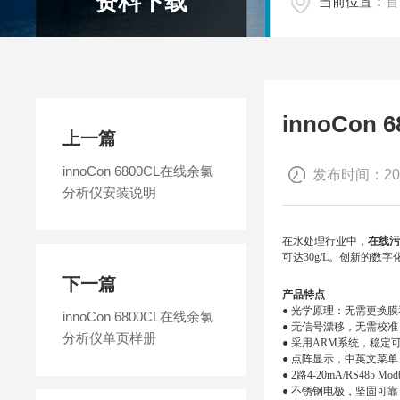
资料下载
当前位置：
首
innoCo
上一篇
innoCon 6800CL在线余氯
发布时间：2018
分析仪安装说明
在水处理行业中，
在线污
可达30g/L。创新的
下一篇
产品特点
● 光学原理：无需更换
innoCon 6800CL在线余氯
● 无信号漂移，无需校准
分析仪单页样册
● 采用ARM系统，稳定
● 点阵显示，中英文菜单
● 2路4-20mA/RS485 Mo
● 不锈钢电极，坚固可靠