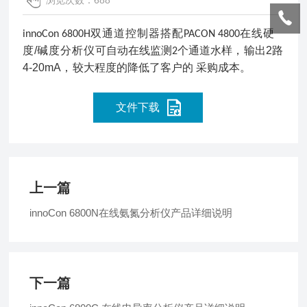
浏览次数：688
双通道控制器搭配
在线硬
innoCon
6800H
PACON
4800
度
/
碱度分析仪
可自动在线监测
个通道水样
，
输出
2
路
2
4-20
m
A
，
较大程度的降低了客户的
采购成本。
文件下载
上一篇
innoCon 6800N在线氨氮分析仪产品详细说明
下一篇