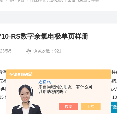
页
/
资料下载
/ innoSens 710-RS数字余氯电极单页样册
s 710-RS数字余氯电极单页样册
3/5/5
浏览次数：921
710-RS数字余氯电极基于双铂金恒电压测量原理，测量和参比电
过程中，会消耗Cl2和HClO，所以产生的电流强度与水中余
欢迎您！
来自局域网的朋友！有什么可
范围内时，测量信号随着pH值的升高而降低，可通过手动或自动输
以帮助您的吗？
 Modbus RTU通讯协议，也可与JENSPRIMA公司Flumsys
文件下载
图片下