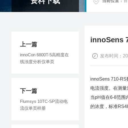
资料下载
当前位置：
首
innoSen
上一篇
innoCon 6800T-5高精度在
发布时间：202
线浊度分析仪单页
innoSens 
电流强度。在测量
下一篇
当pH值在6-8
Flumsys 10TC-SP流动电
的浓度，标准RS485
流仪单页样册