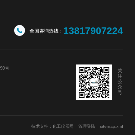
13817907224
全国咨询热线：
90号
关
注
公
众
号
技术支持：
化工仪器网
管理登陆
sitemap.xml