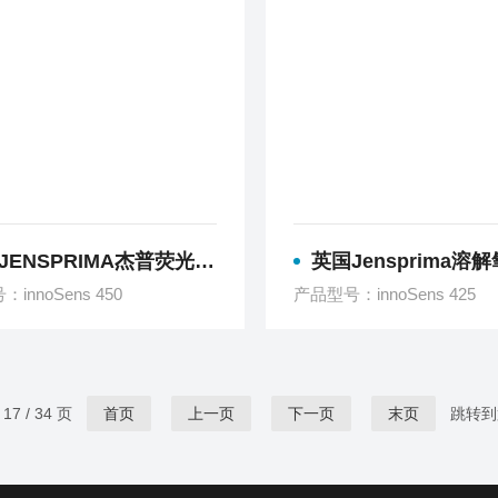
ENSPRIMA杰普荧光法DO传感器
英国Jensprima溶解氧/微量氧D
innoSens 450
产品型号：innoSens 425
7 / 34 页
首页
上一页
下一页
末页
跳转到