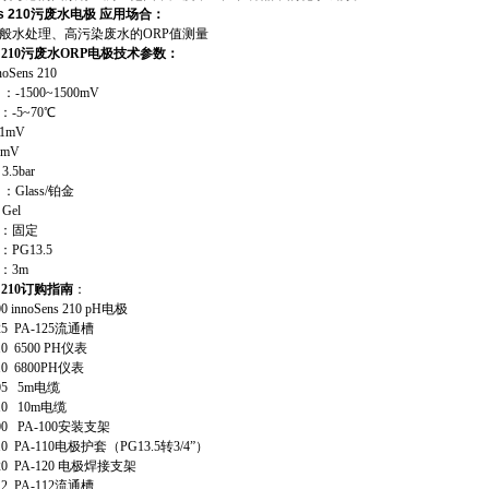
ns 210污废水电极
应用场合：
般水处理、高污染废水的ORP值测量
 210
污废水ORP电极
技术参数：
Sens 210
-1500~1500mV
-5~70℃
1mV
mV
.5bar
：Glass/铂金
Gel
：固定
PG13.5
：3m
 210
订购指南
：
00 innoSens 210 pH电极
-25 PA-125流通槽
-10 6500 PH仪表
-10 6800PH仪表
-05 5m电缆
-10 10m电缆
0-00 PA-100安装支架
0-10 PA-110电极护套（PG13.5转3/4”）
0-20 PA-120 电极焊接支架
-12 PA-112流通槽