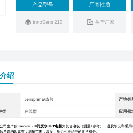
产品型号
厂商性质
innoSens 210
生产厂家
介绍
Jensprima/杰普
产地类
种类
在线型
应用领
ma公司生产的innoSens 210
污废水ORP电极
为复合电极（测量+参考），凝胶填充和采用AH 
须考虑的因素有：测量范围，温度，压力和样品中的化学成分。