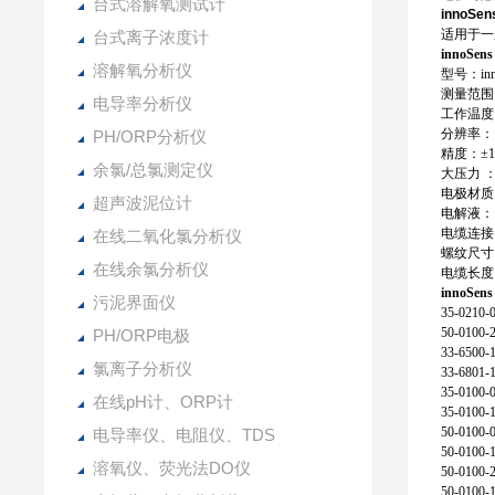
台式溶解氧测试计
innoSe
适用于一
台式离子浓度计
innoSens
溶解氧分析仪
型号：inno
测量范围 ：
电导率分析仪
工作温度：
分辨率：
PH/ORP分析仪
精度：±1
余氯/总氯测定仪
大压力 ：3
电极材质 
超声波泥位计
电解液： 
电缆连接
在线二氧化氯分析仪
螺纹尺寸：
在线余氯分析仪
电缆长度
innoSens
污泥界面仪
35-0210-
50-0100
PH/ORP电极
33-6500
氯离子分析仪
33-6801
35-0100
在线pH计、ORP计
35-0100
50-010
电导率仪、电阻仪、TDS
50-010
溶氧仪、荧光法DO仪
50-010
50-0100