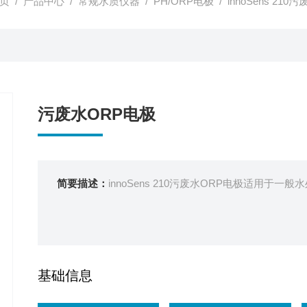
页
/
产品中心
/
常规水质仪器
/
PH/ORP电极
/ innoSens 21
污废水ORP电极
简要描述：
innoSens 210污废水ORP电极适用于
基础信息