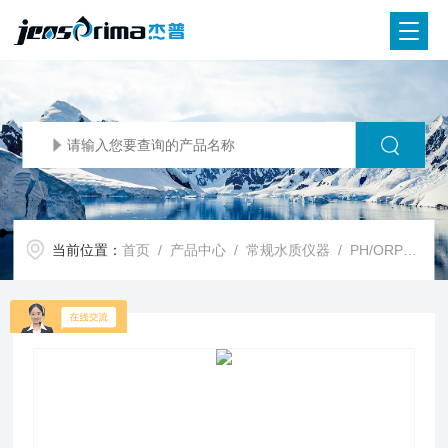
当前位置：
首页
/
产品中心
/
常规水质仪器
/
PH/ORP电极
/