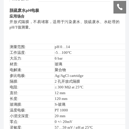
脱硫废水pH电极
应用场合
开放式隔膜，不易堵塞，适用于污染废水、脱硫废水、水处理的
pH/T值测量。
测量范围
:
pH 0…14
工作温度
:
-5…100°C
大压力
:
6 bar
材质
:
玻璃
电解液
:
聚合物
参比电极
:
Ag/AgCl cartridge
隔膜
:
2
孔开放式隔膜
电阻
:
≤ 300 MΩ at 25°C
直径
:
12 mm
长度
:
120 mm
玻璃膜
:
S-
玻璃
温度电极
:
PT 1000
小浸没深度
:
20 mm
零点
:
0 +/- 20mV
灵敏度
:
57…59 mV / pH at 25°C