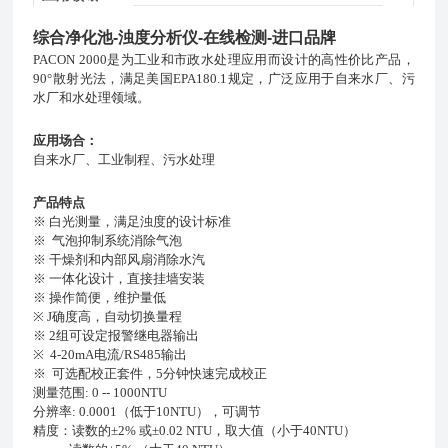
综合净化池-浊度分析仪-在线检测-进口品牌
PACON 2000是为工业和市政水处理应用而设计的高性价比产品，
90°散射光法，满足美国EPA180.1规定，广泛应用于自来水厂、污
水厂和水处理领域。
应用场
合
：
自来水厂、工业制程、污水处理
产品特点
※ 白光测量，满足浊度的设计标准
※ 气泡抑制系统消除气泡
※ 干燥剂和内部风扇消除水汽
※ 一体化设计，直接挂墙安装
※ 操作简便，维护量低
※ J确度高，自动切换量程
※ 2组可设定报警继电器输出
※ 4-20mA电流/RS485输出
※ 可选配校正套件，5分钟快速完成校正
测量范围: 0 -- 1000NTU
分辨率: 0.0001（低于10NTU），可调节
精度：读数的±2% 或±0.02 NTU，取大值（小于40NTU）