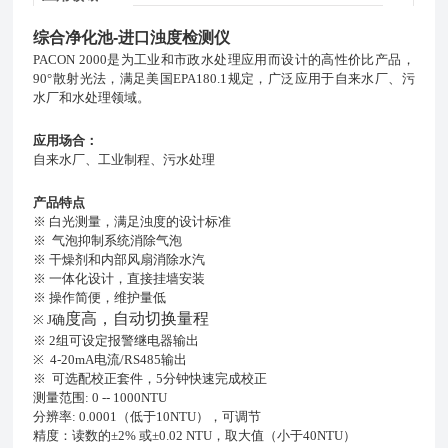
综合净化池-进口浊度检测仪
PACON 2000是为工业和市政水处理应用而设计的高性价比产品，
90°散射光法，满足美国EPA180.1规定，广泛应用于自来水厂、污
水厂和水处理领域。
应用场
合
：
自来水厂、工业制程、污水处理
产品特点
※ 白光测量，满足浊度的设计标准
※ 气泡抑制系统消除气泡
※ 干燥剂和内部风扇消除水汽
※ 一体化设计，直接挂墙安装
※ 操作简便，维护量低
度高，自动切换量程
※ J确
※ 2组可设定报警继电器输出
※ 4-20mA电流/RS485输出
※ 可选配校正套件，5分钟快速完成校正
测量范围: 0 -- 1000NTU
分辨率: 0.0001（低于10NTU），可调节
精度：读数的±2% 或±0.02 NTU，取大值（小于40NTU）