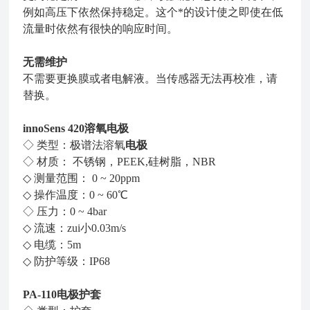
例如高压下依然保持稳定。这个*的设计使之即使在低
流量时依然有很快的响应时间。
无需维护
不需要更换膜或者电解液。当传感器无法再校准，请
替换。
innoSens 420溶氧
电极
◇ 类型：极谱法溶氧
电极
◇ 材质： 不锈钢，PEEK,硅树脂，NBR
◇ 测量范围： 0 ~ 20ppm
◇ 操作温度：0 ~ 60℃
◇ 压力：0 ~ 4bar
◇ 流速：zui小0.03m/s
◇ 电缆：5m
◇ 防护等级：IP68
PA-110电极护套