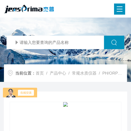
当前位置：
首页
/
产品中心
/
常规水质仪器
/
PH/ORP电极
/