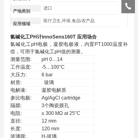
进口
产地类别
医疗卫生,环保,食品/农产品
应用领域
氯碱化工PH计innoSens160T
应用场合
氯碱化工pH电极，凝胶电极液，内置PT1000温度补
偿，可用于氯碱化工pH值的测量。
测量范围:
pH 0…14
工作温度:
-5…100°C
大压力:
6 bar
材质:
玻璃
电解液:
凝胶电解质
参比电极:
Ag/AgCl cartridge
隔膜:
3个陶瓷膜孔
电阻:
≤ 300 MΩ at 25°C
直径:
12 mm
长度:
120 mm
玻璃膜:
H-玻璃