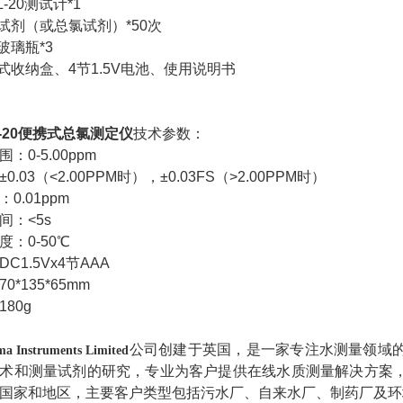
CL-20测试计*1
氯试剂（或总氯试剂）*50次
玻璃瓶*3
携式收纳盒、4节1.5V电池、使用说明书
-20
便携式总氯测定仪
技术参数：
：0-5.00ppm
0.03（<2.00PPM时），±0.03FS（>2.00PPM时）
0.01ppm
间：<5s
度：0-50℃
C1.5Vx4节AAA
0*135*65mm
80g
公司创建于英国，是一家专注水测量领域
ma Instruments Limited
术和测量试剂的研究，专业为客户提供在线水质测量解决方案
国家和地区，主要客户类型包括污水厂、自来水
厂、制药厂及环