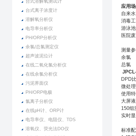
台式溶解氧测试计
应用场
台式离子浓度计
自来水
溶解氧分析仪
消毒工
游泳池
电导率分析仪
医院废
PH/ORP分析仪
余氯/总氯测定仪
测量参
超声波泥位计
余氯
总氯
在线二氧化氯分析仪
JPCL
在线余氯分析仪
DPD
污泥界面仪
微处理
PH/ORP电极
使用特
大屏液
氯离子分析仪
150
在线pH计、ORP计
实时显
电导率仪、电阻仪、TDS
溶氧仪、荧光法DO仪
标准配