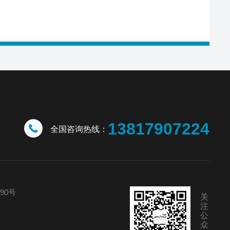
13817907224
全国咨询热线：
90号
关
注
公
众