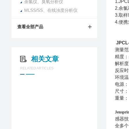
1.JP
余氯仪、臭氧分析仪
2.余
MLSS/SS、在线浊度分析仪
3.取样
4.便
查看全部产品
JPCL
测量范围
精度：±
相关文章
解析度：
RELATED ARTICLES
反应时
环境温
电源：D
尺寸：7
重量：1
Jenspri
感器技
全
多个