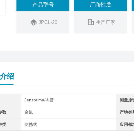
产品型号
厂商性质
余氯
总氯
JPCL-20
生产厂家
介绍
Jensprima/杰普
测量原
参数
余氯
产地类
种类
便携式
应用领