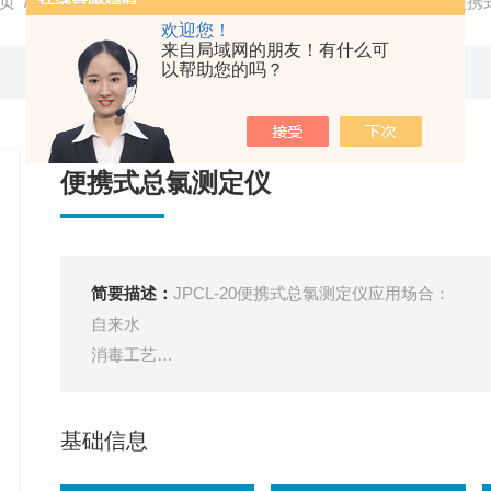
页
/
产品中心
/
常规水质仪器
/
余氯/总氯测定仪
/ JPCL-20
欢迎您！
来自局域网的朋友！有什么可
以帮助您的吗？
便携式总氯测定仪
简要描述：
JPCL-20便携式总氯测定仪应用场合：
自来水
消毒工艺
游泳池
医院废水
基础信息
测量参数：