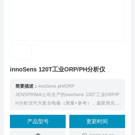
innoSens 120T工业ORP/PH分析仪
简要描述：
innoSens pH/ORP
JENSPRIMA公司生产的innoSens 120T工业ORP/P
H分析仪均为复合电极（测量+参考），凝胶填充和
采用AH glass ball，低维护和高精度的特征使得它们
可应用于各种水质。
产品型号
更新时间