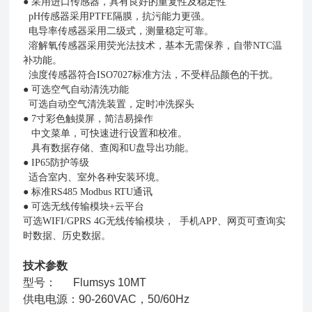
●
采用进口传感器，具有良好的重复性及稳定性
pH传感器采用PTFE隔膜，抗污能力更强。
电导率传感器采用二级式，测量稳定可靠。
溶解氧传感器采用荧光法技术，基本无需保养，自带NTC温
补功能。
浊度传感器符合ISO7027标准方法，不受样品颜色的干扰。
●
可选空气自动清洗功能
可选自动空气清洗装置，定时冲洗探头
●
7寸彩色触摸屏，简洁易操作
中文菜单，可快速进行设置和校准。
具有数据存储、查阅和U盘导出功能。
●
IP65防护等级
适合室内、室外各种安装环境。
●
标准RS485 Modbus RTU通讯
●
可选无线传输模块+云平台
可选WIFI/GPRS 4G无线传输模块， 手机APP、网页可查询实
时数据、历史数据。
技术参数
型号： Flumsys 10MT
供电电源：90-260VAC，50/60Hz