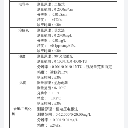
电导率
测量原理：二极式
测量范围：
0-
20
00uS/cm
分辨率：
0.
0
1uS/cm
精度：
±1%f.s.
响应时间：
≤30s
溶解氧
测量原理：荧光法
测量范围：
0-20
.00m
g/L
分辨率：
0.
0
1
m
g/L
精度： ±
0.1ppm/mg/
±1
%
.
响应时间：
≤30s
浊度
测量原理：
90°光散射光
测量范围：
0-
100NTU
/0-
40
00NTU
分辨率：
0.001/0.01/0.1NTU
，视测量范围而定
精度：
读数的
±2%
响应时间：
≤30s
温度
测量原理：热敏电阻
测量范围：
0
-100
°
C
分辨率：
0.1°C
精度：
±0
.2
°
C
响应时间：
≤30s
余氯
/二氧化
测量原理：恒电压电极法
氯
测量范围：
0
-12.000/0-20.00mg/L
分辨率：
0
.001/0.01mg/L
精度：
±2%f.s.