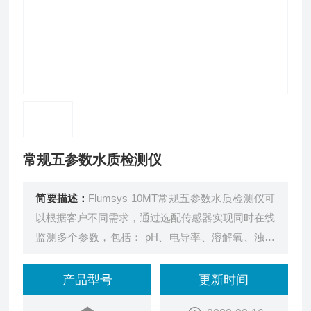
常规五参数水质检测仪
简要描述：
Flumsys 10MT常规五参数水质检测仪可
以根据客户不同需求，通过选配传感器实现同时在线
监测多个参数，包括： pH、电导率、溶解氧、浊度
和温度。亦可根据客户需求扩展其他测量参数。该控
制器采用7寸触摸屏，操作简单，安装便利，实现传
产品型号
更新时间
感器的即插即用。具有数据存储功能，支持U盘导