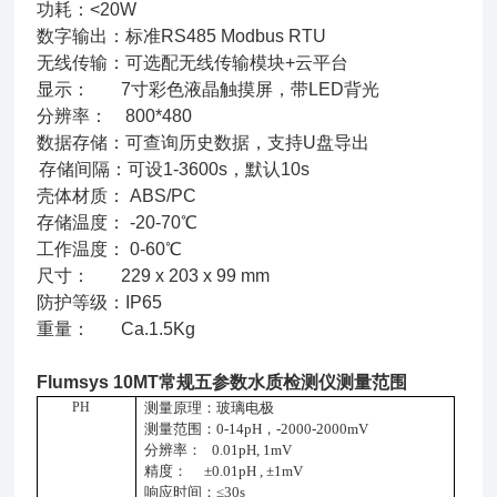
功耗：<20W
数字输出：标准RS485 Modbus RTU
无线传输：可选配无线传输模块+云平台
显示： 7寸彩色液晶触摸屏，带LED背光
分辨率： 800*480
数据存储：可查询历史数据，支持U盘导出
存储间隔：可设1-3600s，默认10s
壳体材质： ABS/PC
存储温度： -20-70℃
工作温度： 0-60℃
尺寸： 229 x 203 x 99 mm
防护等级：IP65
重量： Ca.1.5Kg
Flumsys 10MT
常规五参数水质检测仪
测量范围
PH
测量原理：玻璃电极
测量范围：
0-14
pH
，
-2000-2000mV
分辨率：
0.01
pH,
1
mV
精度：
±0.01pH
,
±1
mV
响应时间：
≤30s