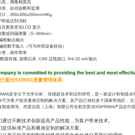
价比高，测量精度高
动校准、自动诊断和监测
计，300x300x200mm/4Kg
维护和低试剂消耗
语言图形背光LCD
显示
测量或间隔测量（5~360min）
编程触点输出
编程数字输入（可与外部设备联动）
装方便，操作简单
数据存储,
故障记录, CAN
总线接口, 0/4-20 mA
输出
mpany is committed to providing the best and most effecti
已通过ISO9001质量管理体系
SPRIMA是专注于光学分析、传感器技术和试剂研究，是一家设计和制
亦可为客户提供量身定制
的解决方案。其产品已销往多个国家和地区，主
备制造商等。杰普仪器（上海）有限公司全权负责JENSPRIMA产品在中
们通过不断技术创新提高产品性能，为客户带来技术。
们提供标准产品和量身定制的解决方案。