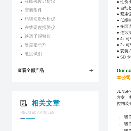
在线碱度分析仪
● 性
● 自
安装附件
● 紧凑设
钙镁硬度分析仪
● 低
● 多国
在线硬度报警仪
● 连续
铁离子报警仪
● 4x
可
硬度指示剂
● 2x
可
● 安
硬度试剂
● SD
卡
查看全部产品
Our co
本公司
JEN
方案，
相关文章
控制装
RELATED ARTICLES
→ 我
→ 我