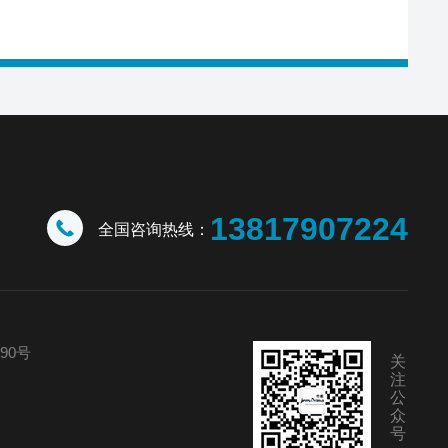
13817907224
全国咨询热线：
90号
关
注
公
众
号