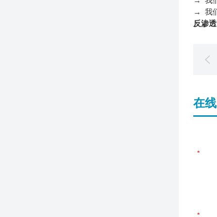
→ 我
→ 我
反渗透
在线