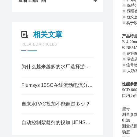
查看全部产品
※ 保持
※ 预警
※ 优化
※易于
相关文章
产品
特
※ 4-2
RELATED ARTICLES
※ NEM
※ 耐用
※ 零点
※信号
为什么越来越多的水厂选择游动电流仪？
※ 大功
性能参
Flumsys 10SC在线流动电流分析仪自来水行业应用分享
SCD-
口均为倒
自来水PAC投加不能超过多少？
型号
测量参
电源
自动控制絮凝剂的投加 |JENSPRIMA杰普在线流动电流分析仪应用于自来水厂
测量范
确
度