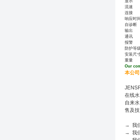
显示
流速
连接
响应时
自诊断
输出
通讯
报警
防护等
安装尺
重量
Our com
本公司
JEN
在线水
自来水
售及技
→ 我
→ 我