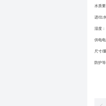
水质要求
进/出
湿度：2
供电电
尺寸/重
防护等