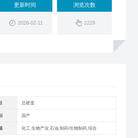
更新时间
浏览次数
2026-02-11
2229
目
总硬度
别
国产
域
化工,生物产业,石油,制药/生物制药,综合