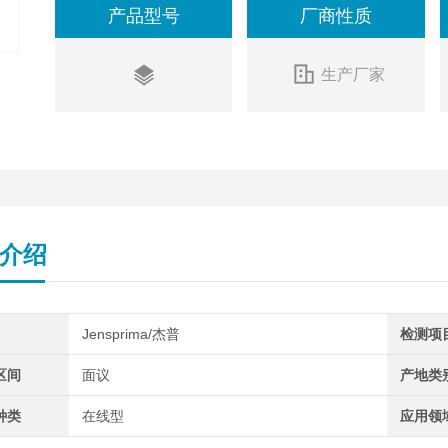
产品型号
厂商性质
生产厂家
介绍
Jensprima/杰普
检测项
区间
面议
产地类
种类
在线型
应用领